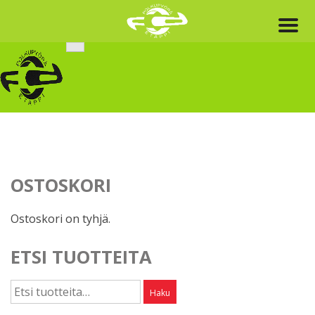
Skip
to
content
OSTOSKORI
Ostoskori on tyhjä.
ETSI TUOTTEITA
Etsi:
Haku