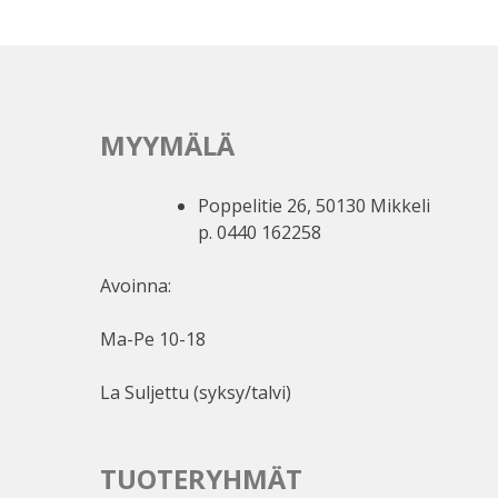
Voit
tehdä
valinnat
tuotteen
sivulla.
MYYMÄLÄ
Poppelitie 26, 50130 Mikkeli
p. 0440 162258
Avoinna:
Ma-Pe 10-18
La Suljettu (syksy/talvi)
TUOTERYHMÄT