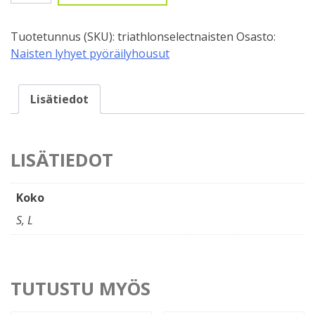
Naisten,
Pearl
Tuotetunnus (SKU):
triathlonselectnaisten
Osasto:
Izumi
Naisten lyhyet pyöräilyhousut
Select
määrä
Lisätiedot
LISÄTIEDOT
Koko
S, L
TUTUSTU MYÖS