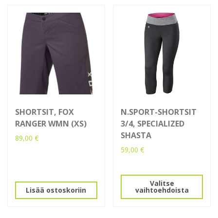
SHORTSIT, FOX
N.SPORT-SHORTSIT
RANGER WMN (XS)
3/4, SPECIALIZED
SHASTA
89,00
€
59,00
€
Tällä
tuotteella
Valitse
on
Lisää ostoskoriin
vaihtoehdoista
useampi
muunnelma.