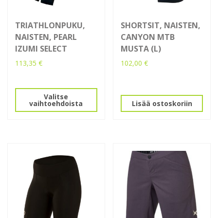
TRIATHLONPUKU,
SHORTSIT, NAISTEN,
NAISTEN, PEARL
CANYON MTB
IZUMI SELECT
MUSTA (L)
113,35
€
102,00
€
Tällä
tuotteella
Valitse
on
vaihtoehdoista
Lisää ostoskoriin
useampi
muunnelma.
Voit
tehdä
valinnat
tuotteen
sivulla.