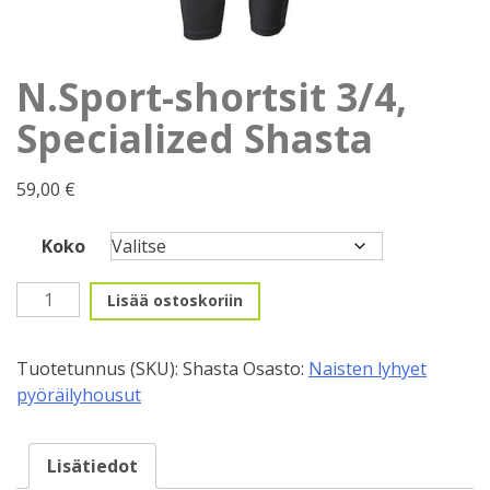
N.Sport-shortsit 3/4,
Specialized Shasta
59,00
€
Koko
N.Sport-
Lisää ostoskoriin
shortsit
3/4,
Tuotetunnus (SKU):
Shasta
Osasto:
Naisten lyhyet
Specialized
pyöräilyhousut
Shasta
määrä
Lisätiedot