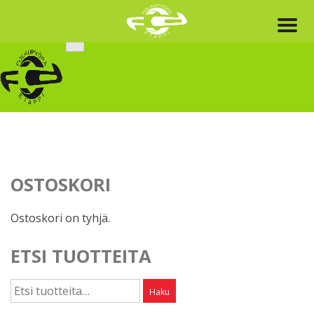
Skip
to
content
OSTOSKORI
Ostoskori on tyhjä.
ETSI TUOTTEITA
Etsi:
Haku