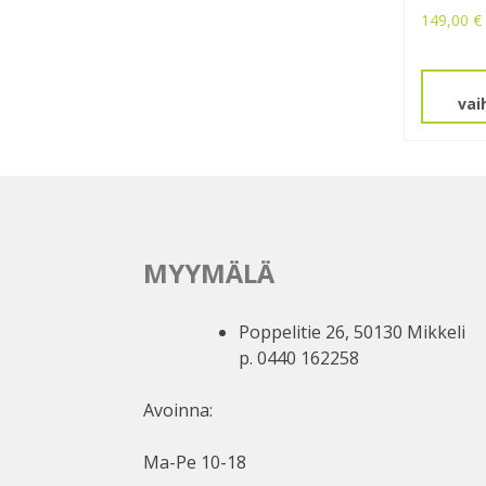
149,00
€
Tällä
tuotteel
on
vai
useamp
muunne
Voit
tehdä
valinnat
tuottee
MYYMÄLÄ
sivulla.
Poppelitie 26, 50130 Mikkeli
p. 0440 162258
Avoinna:
Ma-Pe 10-18