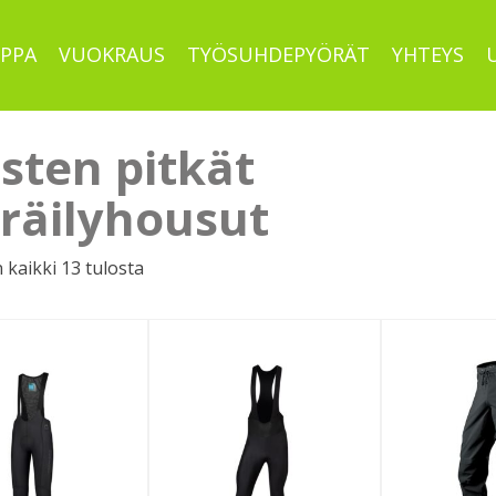
PPA
VUOKRAUS
TYÖSUHDEPYÖRÄT
YHTEYS
sten pitkät
räilyhousut
Sorted
 kaikki 13 tulosta
by
latest