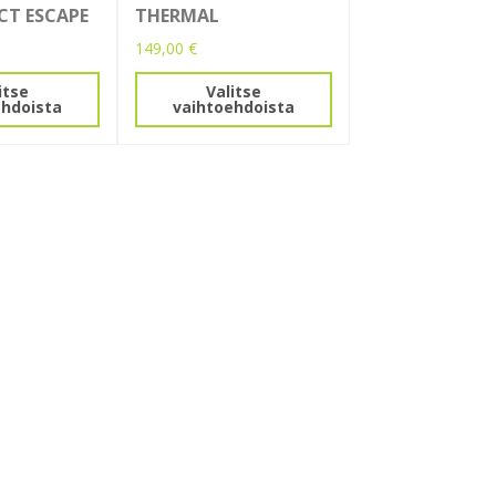
ECT ESCAPE
THERMAL
149,00
€
Tällä
itse
Valitse
tuotteella
ehdoista
vaihtoehdoista
on
useampi
.
muunnelma.
Voit
tehdä
valinnat
tuotteen
sivulla.