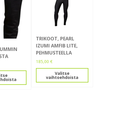
TRIKOOT, PEARL
IZUMI AMFIB LITE,
SUMMIN
PEHMUSTEELLA
STA
185,00
€
Tällä
Valitse
itse
tuotteella
vaihtoehdoista
ehdoista
on
useampi
muunnelma.
.
Voit
tehdä
valinnat
tuotteen