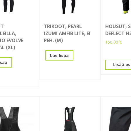
OT
TRIKOOT, PEARL
HOUSUT, S
LEILLÄ,
IZUMI AMFIB LITE, EI
DEFLECT H
O EVOLVE
PEH. (M)
150,00
€
L (XL)
Lue lisää
isää
Lisää os