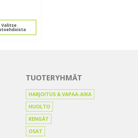
la
Valitse
htoehdoista
i
lma.
n
TUOTERYHMÄT
HARJOITUS & VAPAA-AIKA
HUOLTO
KENGÄT
OSAT