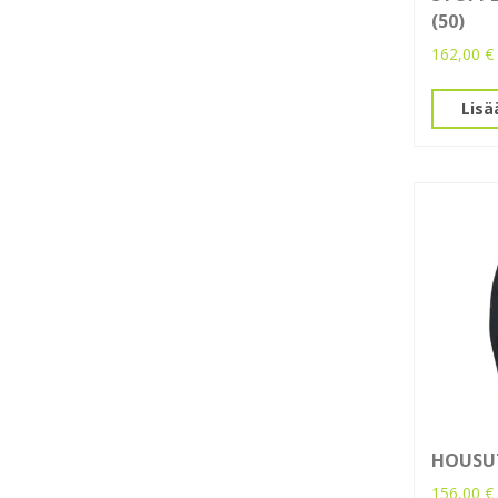
(50)
162,00
€
Lisä
HOUSUT
156,00
€