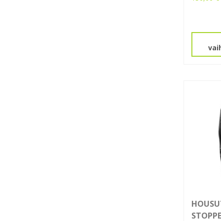
Tällä
tuotteel
on
useamp
vai
muunne
Voit
tehdä
valinnat
tuottee
sivulla.
HOUSU
STOPPE