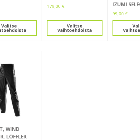
IZUMI SEL
179,00
€
99,00
€
la
Tällä
tuotteella
Tällä
Valitse
Valitse
Val
i
on
tuotteella
htoehdoista
vaihtoehdoista
vaihto
lma.
useampi
on
muunnelma.
useampi
Voit
muunnelma
tehdä
Voit
n
valinnat
tehdä
tuotteen
valinnat
sivulla.
tuotteen
sivulla.
T, WIND
R, LÖFFLER