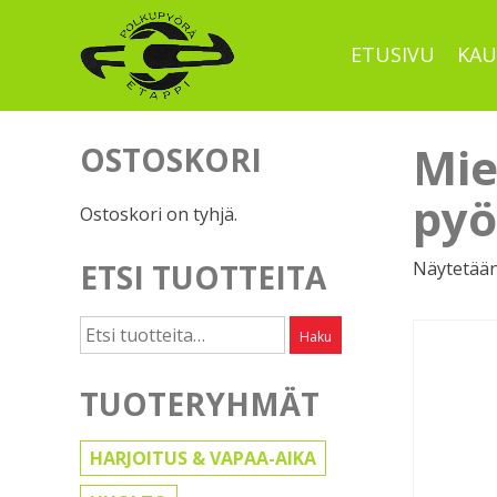
Skip
to
ETUSIVU
KAU
content
Mie
OSTOSKORI
pyö
Ostoskori on tyhjä.
Näytetään
ETSI TUOTTEITA
Etsi:
Haku
TUOTERYHMÄT
HARJOITUS & VAPAA-AIKA