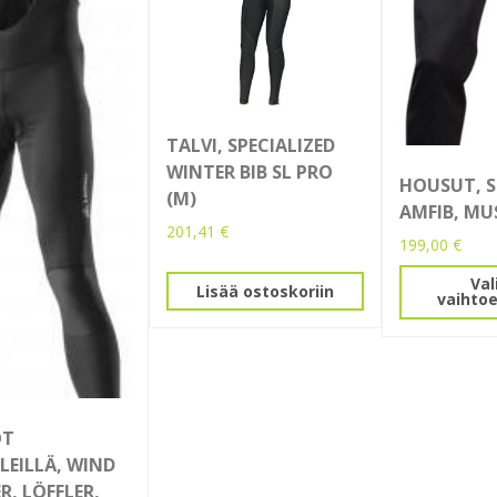
TALVI, SPECIALIZED
WINTER BIB SL PRO
HOUSUT, 
(M)
AMFIB, MU
201,41
€
199,00
€
Tällä
Val
Lisää ostoskoriin
vaihto
tuotteella
on
useampi
muunnelma
Voit
tehdä
OT
valinnat
LEILLÄ, WIND
tuotteen
R, LÖFFLER,