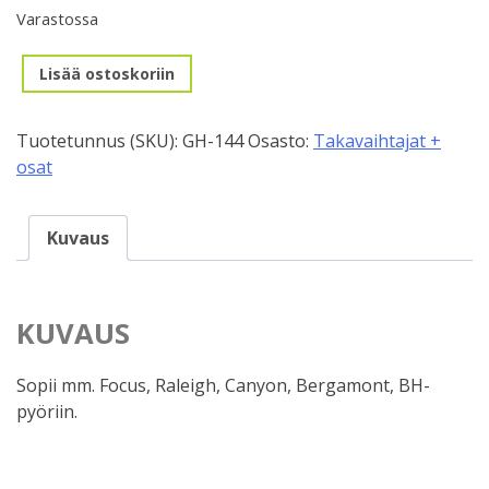
Varastossa
Takavaihtajan
Lisää ostoskoriin
korvake,
GH-
Tuotetunnus (SKU):
GH-144
Osasto:
Takavaihtajat +
144
osat
määrä
Kuvaus
KUVAUS
Sopii mm. Focus, Raleigh, Canyon, Bergamont, BH-
pyöriin.