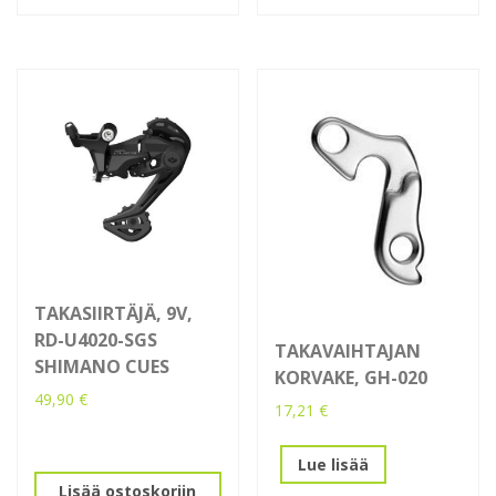
TAKASIIRTÄJÄ, 9V,
RD-U4020-SGS
TAKAVAIHTAJAN
SHIMANO CUES
KORVAKE, GH-020
49,90
€
17,21
€
Lue lisää
Lisää ostoskoriin