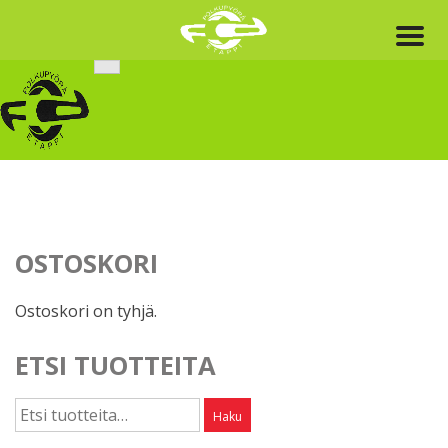
Skip
to
content
OSTOSKORI
Ostoskori on tyhjä.
ETSI TUOTTEITA
Etsi:
Haku