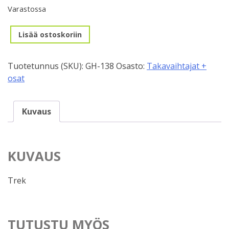
Varastossa
Takavaihtajan
Lisää ostoskoriin
korvake,
GH-
Tuotetunnus (SKU):
GH-138
Osasto:
Takavaihtajat +
138
osat
määrä
Kuvaus
KUVAUS
Trek
TUTUSTU MYÖS