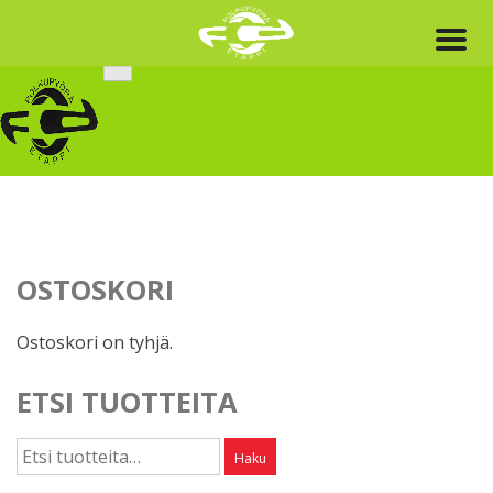
Skip
to
content
OSTOSKORI
Ostoskori on tyhjä.
ETSI TUOTTEITA
Etsi:
Haku