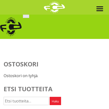
Skip
to
content
OSTOSKORI
Ostoskori on tyhjä.
ETSI TUOTTEITA
Etsi:
Haku