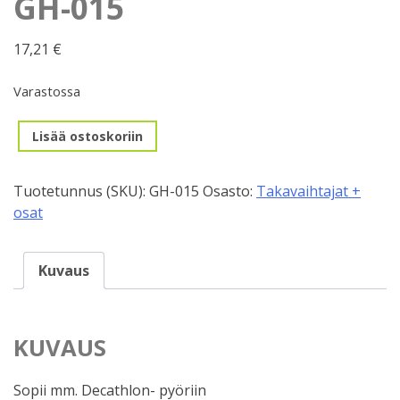
GH-015
17,21
€
Varastossa
Takavaihtajan
Lisää ostoskoriin
korvake,
GH-
Tuotetunnus (SKU):
GH-015
Osasto:
Takavaihtajat +
015
osat
määrä
Kuvaus
KUVAUS
Sopii mm. Decathlon- pyöriin