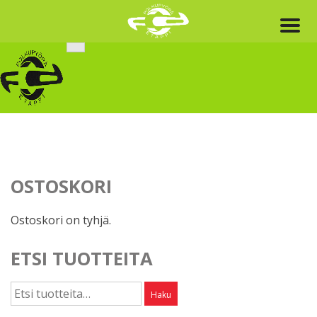
Skip
to
content
OSTOSKORI
Ostoskori on tyhjä.
ETSI TUOTTEITA
Etsi:
Haku