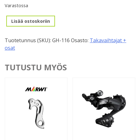
Varastossa
Takavaihtajan
Lisää ostoskoriin
korvake,
GH-
Tuotetunnus (SKU):
GH-116
Osasto:
Takavaihtajat +
116
osat
määrä
TUTUSTU MYÖS