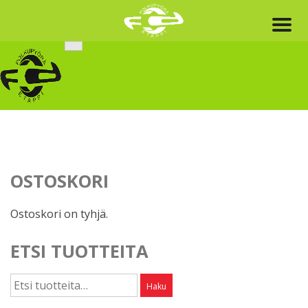
Skip
to
content
OSTOSKORI
Ostoskori on tyhjä.
ETSI TUOTTEITA
Etsi:
Haku