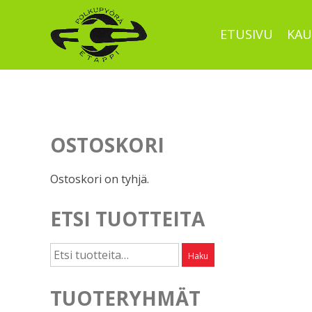
Skip
to
ETUSIVU
KAU
content
OSTOSKORI
Ostoskori on tyhjä.
ETSI TUOTTEITA
Etsi:
Haku
TUOTERYHMÄT