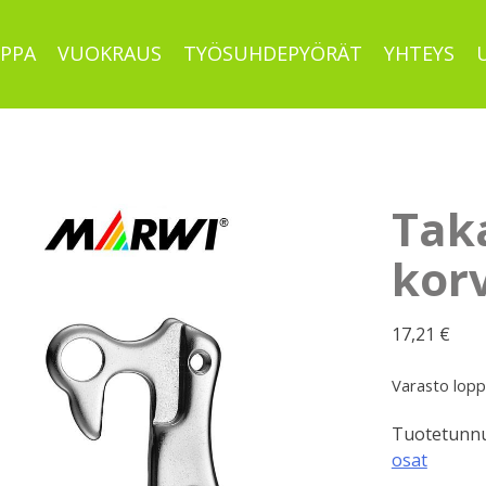
PPA
VUOKRAUS
TYÖSUHDEPYÖRÄT
YHTEYS
Tak
kor
17,21
€
Varasto lop
Tuotetunnu
osat