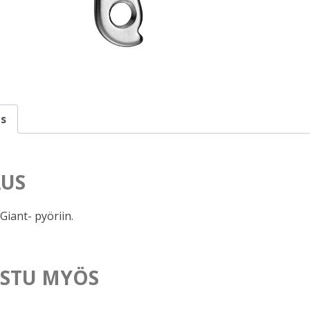
s
US
Giant- pyöriin.
STU MYÖS