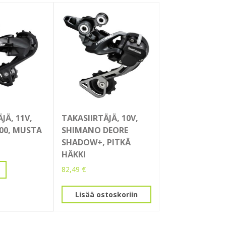
JÄ, 11V,
TAKASIIRTÄJÄ, 10V,
000, MUSTA
SHIMANO DEORE
SHADOW+, PITKÄ
HÄKKI
82,49
€
Lisää ostoskoriin