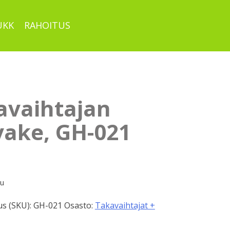
UKK
RAHOITUS
avaihtajan
vake, GH-021
pu
s (SKU):
GH-021
Osasto:
Takavaihtajat +