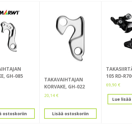
AIHTAJAN
TAKASIIRTÄ
E, GH-085
105 RD-R7
TAKAVAIHTAJAN
69,90
€
KORVAKE, GH-022
20,14
€
Lue lisää
ä ostoskoriin
Lisää ostoskoriin