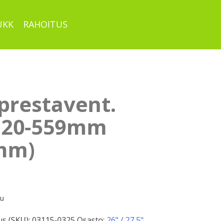
UKK
RAHOITUS
prestavent.
120-559mm
mm)
pu
s (SKU):
03115-0325
Osasto:
26" / 27,5"