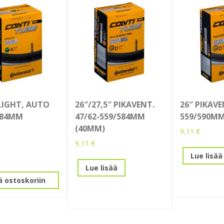
 LIGHT, AUTO
26″/27,5″ PIKAVENT.
26″ PIKAVE
584MM
47/62-559/584MM
559/590MM
(40MM)
9,11
€
9,11
€
Lue lisää
Lue lisää
ä ostoskoriin