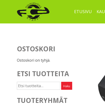
Skip
to
ETUSIVU
KAU
content
OSTOSKORI
Ostoskori on tyhjä.
ETSI TUOTTEITA
Etsi:
Haku
TUOTERYHMÄT