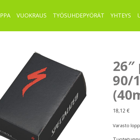
PPA
VUOKRAUS
TYÖSUHDEPYÖRÄT
YHTEYS
26″ 
90/
(40
18,12
€
Varasto lop
Tuotetunnu