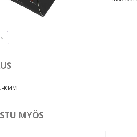
s
US
T
8, 40MM
STU MYÖS