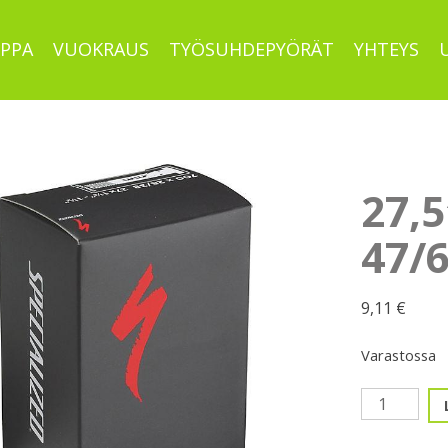
PPA
VUOKRAUS
TYÖSUHDEPYÖRÄT
YHTEYS
27,5
47/
9,11
€
Varastossa
27,5"
autovent.
47/60-