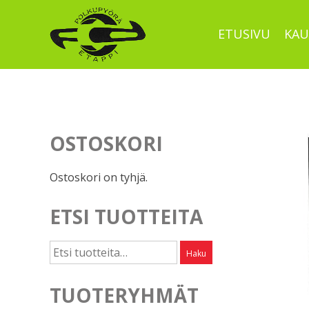
Skip
to
ETUSIVU
KAU
content
OSTOSKORI
Ostoskori on tyhjä.
ETSI TUOTTEITA
Etsi:
Haku
TUOTERYHMÄT