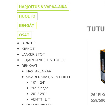
HARJOITUS & VAPAA-AIKA
HUOLTO
KENGÄT
TUTU
OSAT
JARRUT
KIEKOT
LAAKERISTOT
OHJAINTANGOT & TUPET
RENKAAT
NASTARENKAAT
SISÄRENKAAT, VENTTIILIT
10" - 24"
26" / 27,5"
28" / 29"
26″ PIK
VENTTIILIT
559/59
ULKORENKAAT