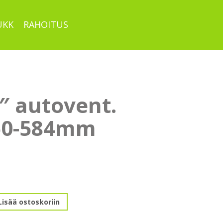
UKK
RAHOITUS
″ autovent.
60-584mm
Lisää ostoskoriin