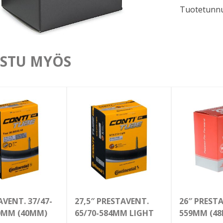
Tuotetunnu
584mm
määrä
STU MYÖS
AVENT. 37/47-
27,5″ PRESTAVENT.
26″ PRESTA
0MM (40MM)
65/70-584MM LIGHT
559MM (4