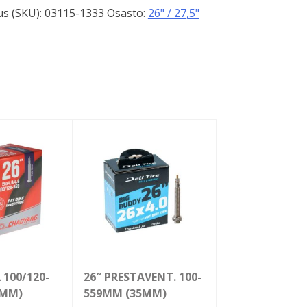
s (SKU):
03115-1333
Osasto:
26" / 27,5"
 100/120-
26″ PRESTAVENT. 100-
8MM)
559MM (35MM)