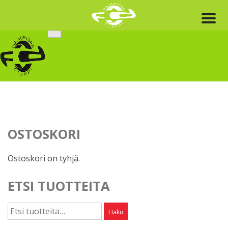
Skip
to
content
OSTOSKORI
Ostoskori on tyhjä.
ETSI TUOTTEITA
Etsi:
Haku