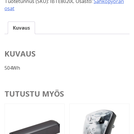
Tuotetunnus (SKU):
IBTE8020C
Osasto:
Sähköpyörän
osat
Kuvaus
KUVAUS
504Wh
TUTUSTU MYÖS