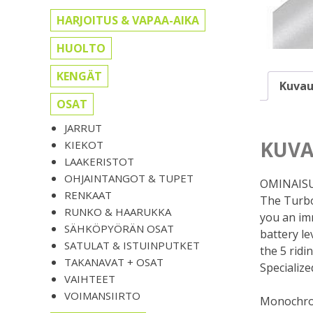
HARJOITUS & VAPAA-AIKA
HUOLTO
KENGÄT
Kuvau
OSAT
JARRUT
KUVA
KIEKOT
LAAKERISTOT
OHJAINTANGOT & TUPET
OMINAIS
RENKAAT
The Turbo 
RUNKO & HAARUKKA
you an imm
SÄHKÖPYÖRÄN OSAT
battery le
SATULAT & ISTUINPUTKET
the 5 ridi
TAKANAVAT + OSAT
Specializ
VAIHTEET
VOIMANSIIRTO
Monochro