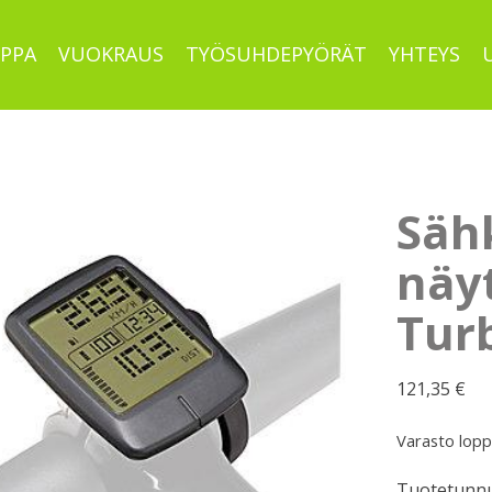
PPA
VUOKRAUS
TYÖSUHDEPYÖRÄT
YHTEYS
Säh
näyt
Tur
121,35
€
Varasto lop
Tuotetunnu