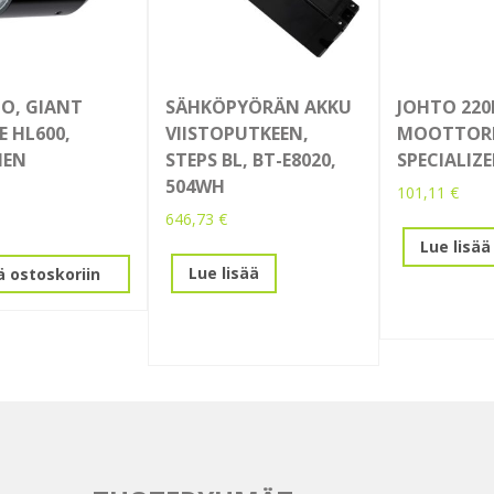
O, GIANT
SÄHKÖPYÖRÄN AKKU
JOHTO 22
E HL600,
VIISTOPUTKEEN,
MOOTTORI
MEN
STEPS BL, BT-E8020,
SPECIALIZ
504WH
101,11
€
646,73
€
Lue lisää
Lue lisää
ä ostoskoriin