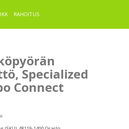
UKK
RAHOITUS
köpyörän
tö, Specialized
bo Connect
pu
s (SKU):
48119-1400
Osasto: