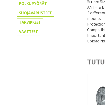
Screen Si
POLKUPYÖRÄT
ANT+ & Bl
SUOJAVARUSTEET
2 differen
mounts.
TARVIKKEET
Protection
Compatibil
VAATTEET
Important
upload rid
TUTU