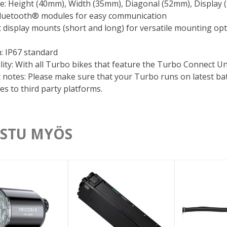
ze: Height (40mm), Width (35mm), Diagonal (52mm), Display (
uetooth® modules for easy communication
t display mounts (short and long) for versatile mounting opt
: IP67 standard
ity: With all Turbo bikes that feature the Turbo Connect Un
 notes: Please make sure that your Turbo runs on latest ba
es to third party platforms.
STU MYÖS