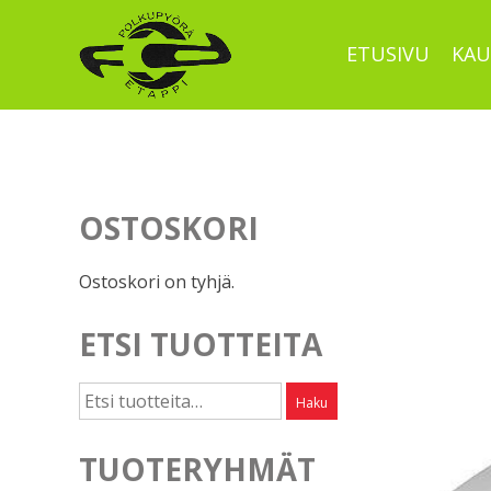
Skip
to
ETUSIVU
KAU
content
OSTOSKORI
Ostoskori on tyhjä.
ETSI TUOTTEITA
Etsi:
Haku
TUOTERYHMÄT