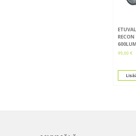
ETUVAL
RECON 
600LU
99,00
€
Lisä