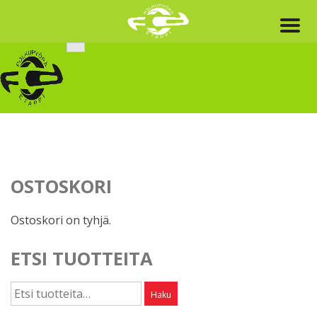
Skip
to
content
OSTOSKORI
Ostoskori on tyhjä.
ETSI TUOTTEITA
Etsi:
Haku