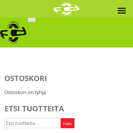
Skip
to
content
OSTOSKORI
Ostoskori on tyhjä.
ETSI TUOTTEITA
Etsi:
Haku