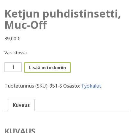
Ketjun puhdistinsetti,
Muc-Off
39,00
€
Varastossa
Ketjun
Lisää ostoskoriin
puhdistinsetti,
Muc-
Tuotetunnus (SKU):
951-S
Osasto:
Työkalut
Off
määrä
Kuvaus
KUVAUS