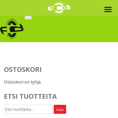
Skip
to
content
OSTOSKORI
Ostoskori on tyhjä.
ETSI TUOTTEITA
Etsi:
Haku