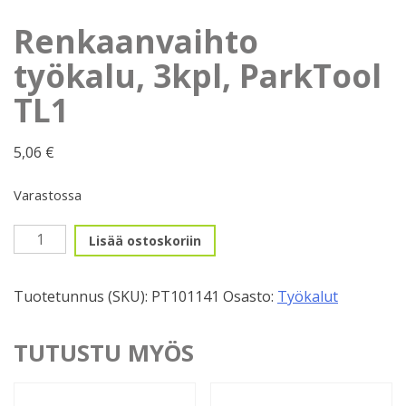
Renkaanvaihto
työkalu, 3kpl, ParkTool
TL1
5,06
€
Varastossa
Renkaanvaihto
Lisää ostoskoriin
työkalu,
3kpl,
Tuotetunnus (SKU):
PT101141
Osasto:
Työkalut
ParkTool
TL1
määrä
TUTUSTU MYÖS