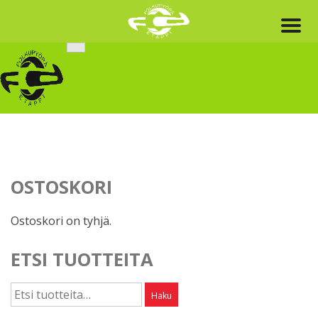
Skip
to
content
OSTOSKORI
Ostoskori on tyhjä.
ETSI TUOTTEITA
Etsi:
Haku