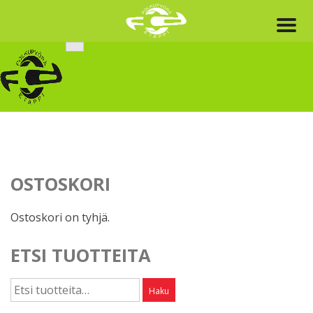
Skip
to
content
OSTOSKORI
Ostoskori on tyhjä.
ETSI TUOTTEITA
Etsi:
Haku