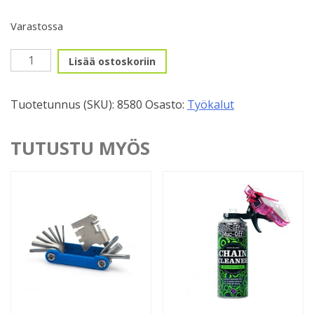
Varastossa
Kuuskulma-
Lisää ostoskoriin
avain
kahvalla
Tuotetunnus (SKU):
8580
Osasto:
Työkalut
PH-
5
5mm
TUTUSTU MYÖS
määrä