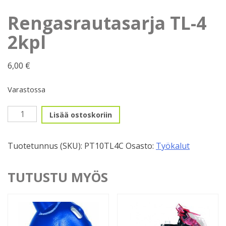
Rengasrautasarja TL-4
2kpl
6,00
€
Varastossa
Rengasrautasarja
Lisää ostoskoriin
TL-
4
Tuotetunnus (SKU):
PT10TL4C
Osasto:
Työkalut
2kpl
määrä
TUTUSTU MYÖS