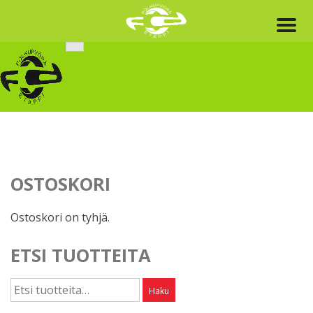
Skip
to
content
OSTOSKORI
Ostoskori on tyhjä.
ETSI TUOTTEITA
Etsi:
Haku