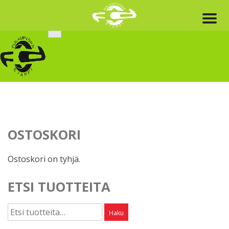
Skip
to
content
OSTOSKORI
Ostoskori on tyhjä.
ETSI TUOTTEITA
Etsi:
Haku