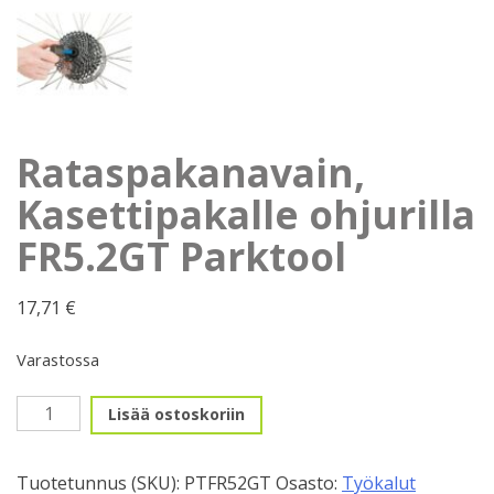
Rataspakanavain,
Kasettipakalle ohjurilla
FR5.2GT Parktool
17,71
€
Varastossa
Rataspakanavain,
Lisää ostoskoriin
Kasettipakalle
ohjurilla
Tuotetunnus (SKU):
PTFR52GT
Osasto:
Työkalut
FR5.2GT