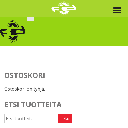
Skip
to
content
OSTOSKORI
Ostoskori on tyhjä.
ETSI TUOTTEITA
Etsi:
Haku