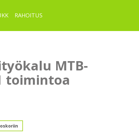
UKK
RAHOITUS
ityökalu MTB-
1 toimintoa
u
oskoriin