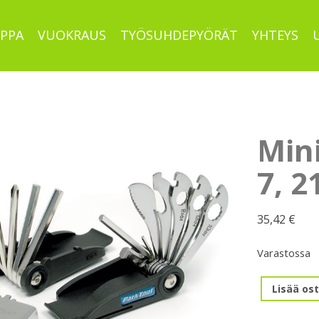
PPA
VUOKRAUS
TYÖSUHDEPYÖRÄT
YHTEYS
Min
7, 2
35,42
€
Varastossa
Minityökal
Lisää ost
MTB-
7,