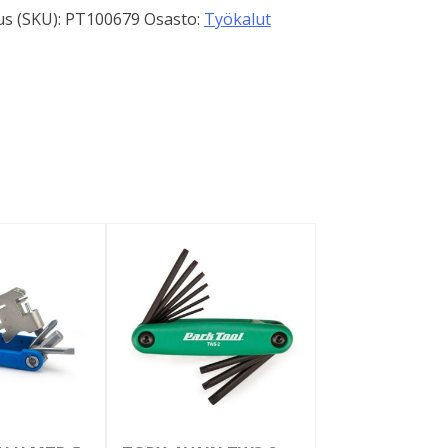
s (SKU):
PT100679
Osasto:
Työkalut