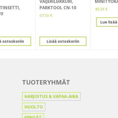
VAIJERILEIKKURI,
MINITYÖK
TINSETTI,
PARKTOOL CN-10
49,59
€
FF
67,50
€
Lue lisää
ä ostoskoriin
Lisää ostoskoriin
TUOTERYHMÄT
HARJOITUS & VAPAA-AIKA
HUOLTO
KENGÄT