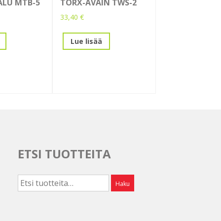
ALU MTB-5
TORX-AVAIN TWS-2
33,40
€
Lue lisää
ETSI TUOTTEITA
Etsi:
Haku