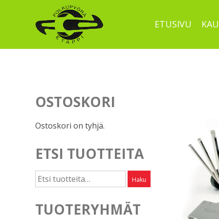
Skip
to
ETUSIVU
KAU
content
OSTOSKORI
Ostoskori on tyhjä.
ETSI TUOTTEITA
Etsi:
Haku
TUOTERYHMÄT