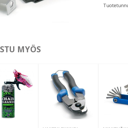
Tuotetunnu
21
toimintoa
määrä
STU MYÖS