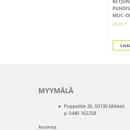
KETJUN
PUHDIS
MUC-O
39,00
€
Lisä
MYYMÄLÄ
Poppelitie 26, 50130 Mikkeli
p. 0440 162258
Avoinna: