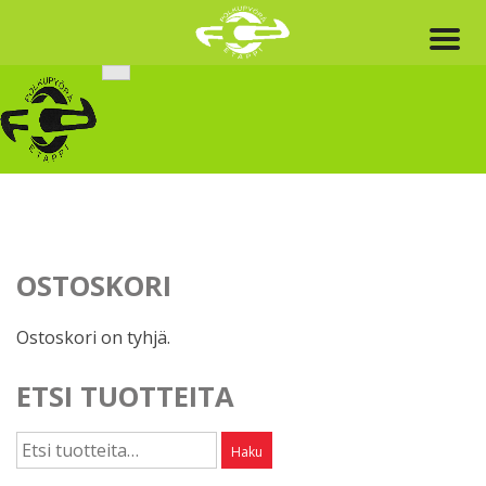
Skip
to
content
OSTOSKORI
Ostoskori on tyhjä.
ETSI TUOTTEITA
Etsi:
Haku