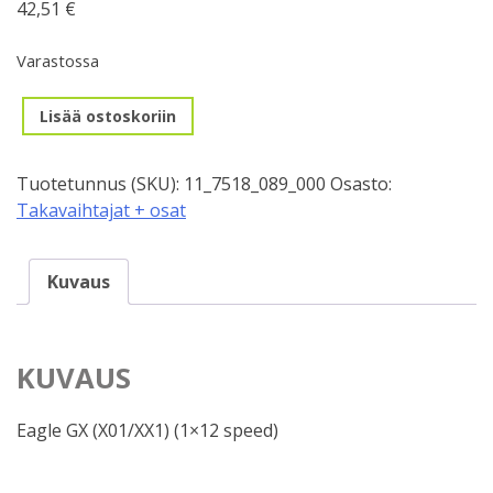
42,51
€
Varastossa
Ohjainpyörä,
Lisää ostoskoriin
Sram
(12V.)
Tuotetunnus (SKU):
11_7518_089_000
Osasto:
Eagle
Takavaihtajat + osat
GX
(X01/XX1)
määrä
Kuvaus
KUVAUS
Eagle GX (X01/XX1) (1×12 speed)