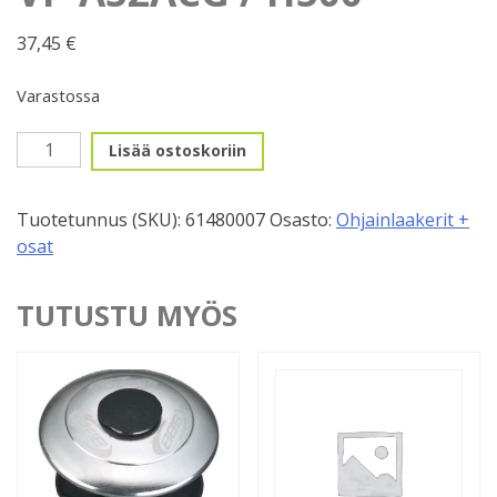
37,45
€
Varastossa
Ohj.laakeri
Lisää ostoskoriin
1
1/8"
Tuotetunnus (SKU):
61480007
Osasto:
Ohjainlaakerit +
AH.
osat
VP-
A52ACG
/
TUTUSTU MYÖS
H500
määrä