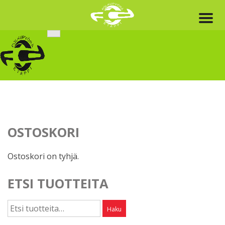
Skip
to
content
OSTOSKORI
Ostoskori on tyhjä.
ETSI TUOTTEITA
Etsi:
Haku