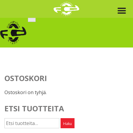
Skip
to
content
OSTOSKORI
Ostoskori on tyhjä.
ETSI TUOTTEITA
Etsi:
Haku