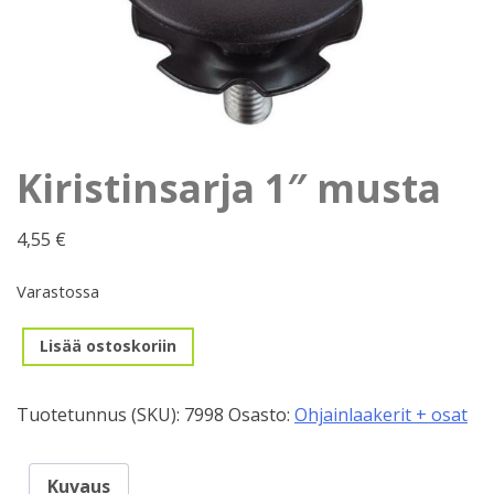
Kiristinsarja 1″ musta
4,55
€
Varastossa
Kiristinsarja
Lisää ostoskoriin
1"
musta
Tuotetunnus (SKU):
7998
Osasto:
Ohjainlaakerit + osat
määrä
Kuvaus