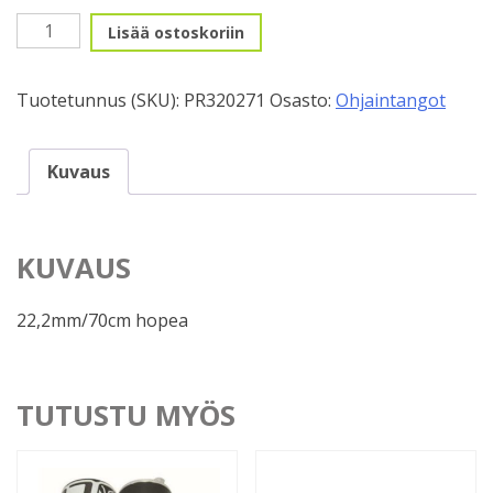
O.tanko
Lisää ostoskoriin
BMX,
Pro
Tuotetunnus (SKU):
PR320271
Osasto:
Ohjaintangot
Radix
määrä
Kuvaus
KUVAUS
22,2mm/70cm hopea
TUTUSTU MYÖS