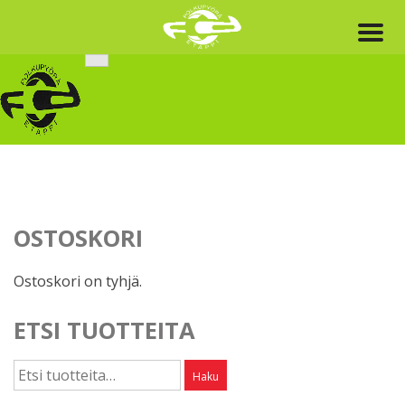
Skip
to
content
OSTOSKORI
Ostoskori on tyhjä.
ETSI TUOTTEITA
Etsi:
Haku