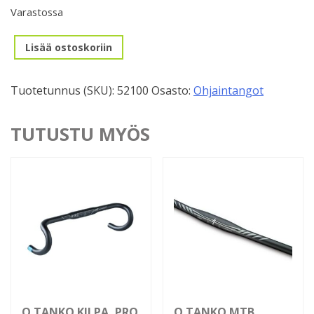
Varastossa
O.tanko
Lisää ostoskoriin
BMX,
Scud
Tuotetunnus (SKU):
52100
Osasto:
Ohjaintangot
710/140mm
määrä
TUTUSTU MYÖS
O.TANKO KILPA, PRO
O.TANKO MTB,