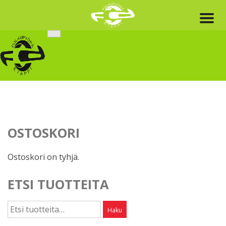
Skip
to
content
OSTOSKORI
Ostoskori on tyhjä.
ETSI TUOTTEITA
Etsi:
Haku