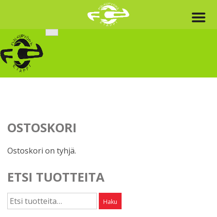
Skip
to
content
OSTOSKORI
Ostoskori on tyhjä.
ETSI TUOTTEITA
Etsi:
Haku