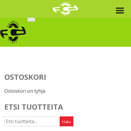
Skip
to
content
OSTOSKORI
Ostoskori on tyhjä.
ETSI TUOTTEITA
Etsi:
Haku