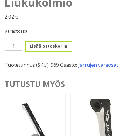
Liukukolmio
2,02
€
Varastossa
Liukukolmio
Lisää ostoskoriin
määrä
Tuotetunnus (SKU):
969
Osasto:
Jarrujen varaosat
TUTUSTU MYÖS