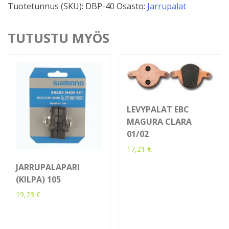
Tuotetunnus (SKU):
DBP-40
Osasto:
Jarrupalat
Stroker
Ryde
määrä
TUTUSTU MYÖS
LEVYPALAT EBC
MAGURA CLARA
01/02
17,21
€
JARRUPALAPARI
(KILPA) 105
19,23
€