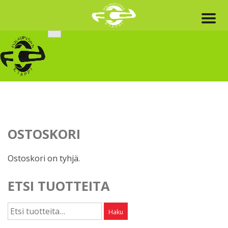
Skip
to
content
OSTOSKORI
Ostoskori on tyhjä.
ETSI TUOTTEITA
Etsi:
Haku