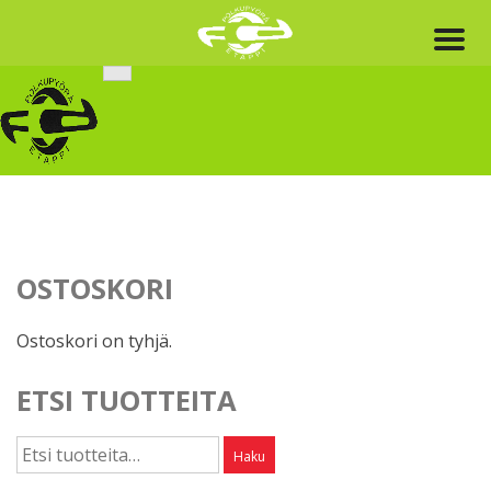
Skip
to
content
OSTOSKORI
Ostoskori on tyhjä.
ETSI TUOTTEITA
Etsi:
Haku