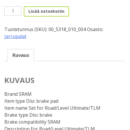
Levypalat
Lisää ostoskoriin
SRAM
Road/Level
Tuotetunnus (SKU):
00_5318_010_004
Osasto:
Ultimate/TLM,
Jarrupalat
POWERFUL
määrä
Kuvaus
KUVAUS
Brand SRAM
Item type Disc brake pad
Item name Set for Road/Level Ultimate/TLM
Brake type Disc brake
Brake compatibility SRAM
Description For Road/Level Ultimate/TLM