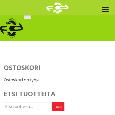
Skip
to
content
OSTOSKORI
Ostoskori on tyhjä.
ETSI TUOTTEITA
Etsi:
Haku