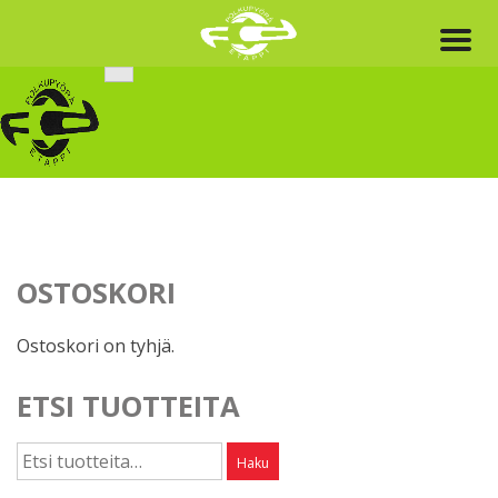
Skip
to
content
OSTOSKORI
Ostoskori on tyhjä.
ETSI TUOTTEITA
Etsi:
Haku