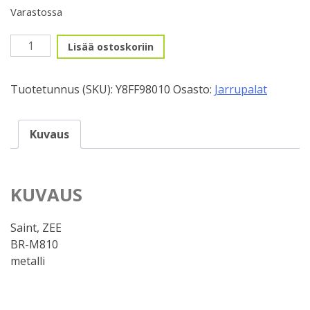
Varastossa
Levypalat
Lisää ostoskoriin
Shimano
D02S
Tuotetunnus (SKU):
Y8FF98010
Osasto:
Jarrupalat
määrä
Kuvaus
KUVAUS
Saint, ZEE
BR-M810
metalli