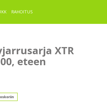
UKK
RAHOITUS
yjarrusarja XTR
00, eteen
rja
oskoriin