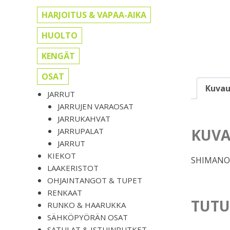
HARJOITUS & VAPAA-AIKA
HUOLTO
KENGÄT
OSAT
Kuvau
JARRUT
JARRUJEN VARAOSAT
JARRUKAHVAT
KUVA
JARRUPALAT
JARRUT
KIEKOT
SHIMANO X
LAAKERISTOT
OHJAINTANGOT & TUPET
RENKAAT
TUTU
RUNKO & HAARUKKA
SÄHKÖPYÖRÄN OSAT
SATULAT & ISTUINPUTKET