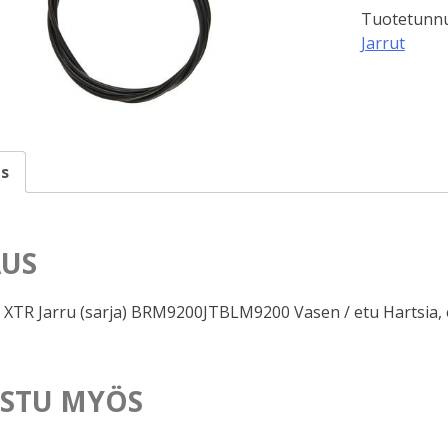
Tuotetunnu
eteen
Jarrut
määrä
s
US
TR Jarru (sarja) BRM9200JTBLM9200 Vasen / etu Hartsia, ei 
STU MYÖS