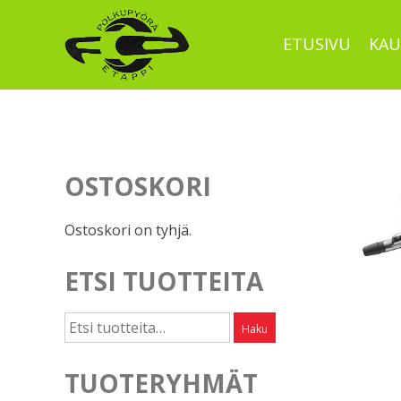
Skip
to
ETUSIVU
KAU
content
OSTOSKORI
Ostoskori on tyhjä.
ETSI TUOTTEITA
Etsi:
Haku
TUOTERYHMÄT