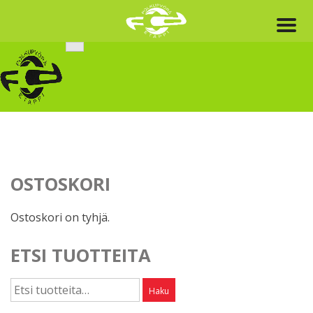
Skip
to
content
OSTOSKORI
Ostoskori on tyhjä.
ETSI TUOTTEITA
Etsi:
Haku