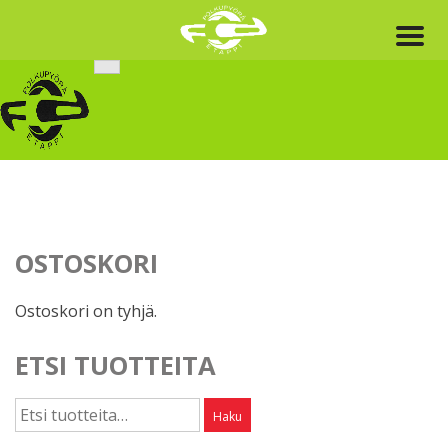
Skip
to
content
OSTOSKORI
Ostoskori on tyhjä.
ETSI TUOTTEITA
Etsi:
Haku