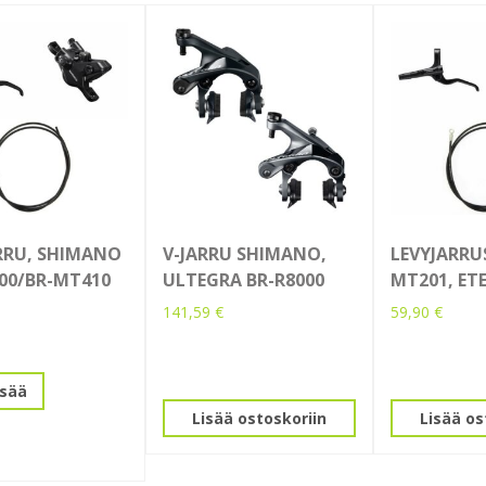
RRU, SHIMANO
V-JARRU SHIMANO,
LEVYJARRU
00/BR-MT410
ULTEGRA BR-R8000
MT201, ET
141,59
€
59,90
€
isää
Lisää ostoskoriin
Lisää os