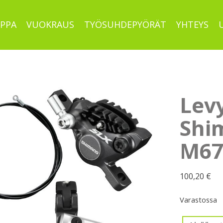
PPA
VUOKRAUS
TYÖSUHDEPYÖRÄT
YHTEYS
Levy
Shi
M67
100,20
€
Varastossa
Levyjarru,