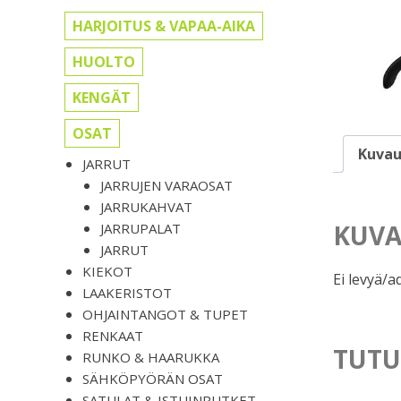
HARJOITUS & VAPAA-AIKA
HUOLTO
KENGÄT
OSAT
Kuvau
JARRUT
JARRUJEN VARAOSAT
JARRUKAHVAT
KUVA
JARRUPALAT
JARRUT
KIEKOT
Ei levyä/a
LAAKERISTOT
OHJAINTANGOT & TUPET
RENKAAT
TUTU
RUNKO & HAARUKKA
SÄHKÖPYÖRÄN OSAT
SATULAT & ISTUINPUTKET