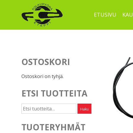
Skip
to
ETUSIVU
KAU
content
OSTOSKORI
Ostoskori on tyhjä.
ETSI TUOTTEITA
Etsi:
Haku
TUOTERYHMÄT