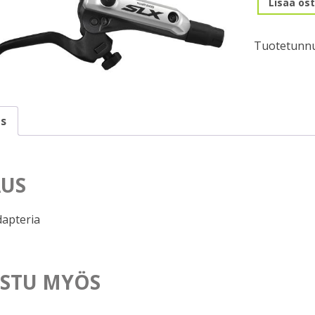
Lisää ost
Shimano
SLX
Tuotetunnu
M675,
Eteen
määrä
s
US
dapteria
STU MYÖS