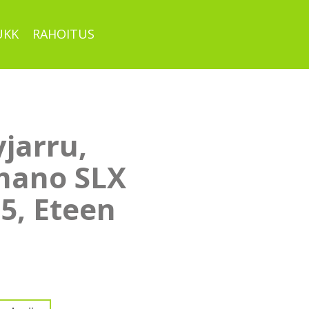
UKK
RAHOITUS
jarru,
mano SLX
5, Eteen