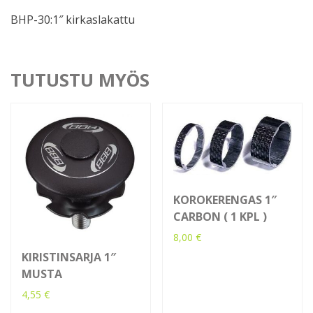
BHP-30:1″ kirkaslakattu
TUTUSTU MYÖS
KOROKERENGAS 1″
CARBON ( 1 KPL )
8,00
€
KIRISTINSARJA 1″
MUSTA
4,55
€