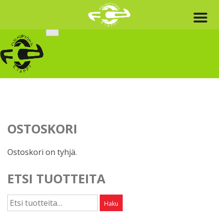
Skip
to
content
OSTOSKORI
Ostoskori on tyhjä.
ETSI TUOTTEITA
Etsi:
Haku