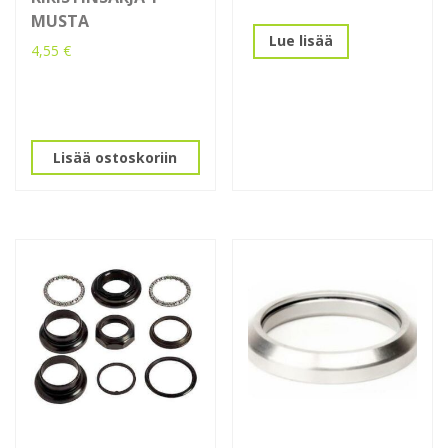
MUSTA
Lue lisää
4,55
€
Lisää ostoskoriin