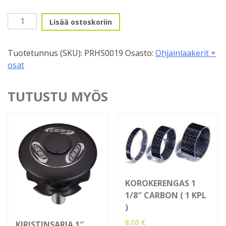
Kiristinsarja
Lisää ostoskoriin
1
1/8"
Tuotetunnus (SKU):
PRHS0019
Osasto:
Ohjainlaakerit +
PRO,
osat
punainen
määrä
TUTUSTU MYÖS
KOROKERENGAS 1
1/8″ CARBON ( 1 KPL
)
8,00
€
KIRISTINSARJA 1″