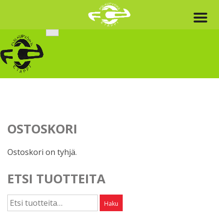
Skip
to
content
OSTOSKORI
Ostoskori on tyhjä.
ETSI TUOTTEITA
Etsi:
Haku