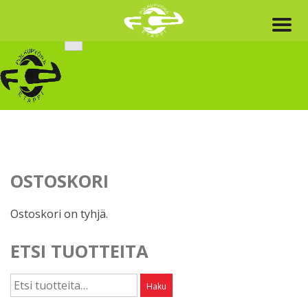
Skip
to
content
OSTOSKORI
Ostoskori on tyhjä.
ETSI TUOTTEITA
Etsi:
Haku