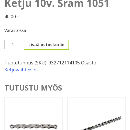
Ketju 10v. Sram 1051
40,00
€
Varastossa
Ketju
Lisää ostoskoriin
10v.
Sram
Tuotetunnus (SKU):
932712114105
Osasto:
1051
Ketjuvaihteiset
määrä
TUTUSTU MYÖS