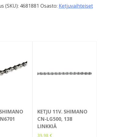
s (SKU):
4681881
Osasto:
Ketjuvaihteiset
. SHIMANO
KETJU 11V. SHIMANO
CN6701
CN-LG500, 138
LINKKIÄ
39,98
€