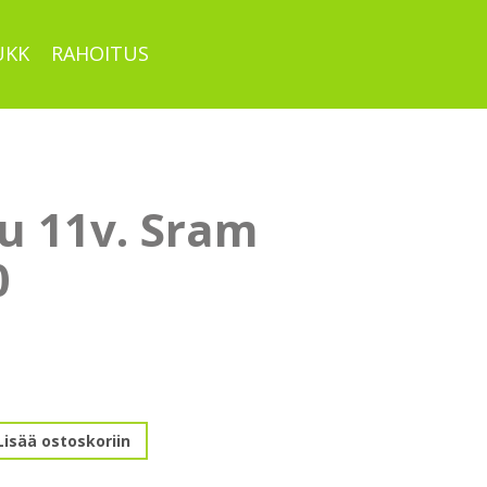
UKK
RAHOITUS
u 11v. Sram
0
Lisää ostoskoriin