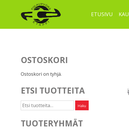
Skip
to
ETUSIVU
KAU
content
OSTOSKORI
Ostoskori on tyhjä.
ETSI TUOTTEITA
Etsi:
Haku
TUOTERYHMÄT