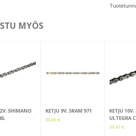
Tuotetunnu
1170
määrä
STU MYÖS
12V. SHIMANO
KETJU 9V. SRAM 971
KETJU 10V
6L
ULTEGRA 
30,00
€
39,47
€