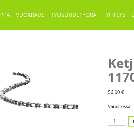
PPA
VUOKRAUS
TYÖSUHDEPYÖRÄT
YHTEYS
Ketj
117
56,00
€
Varastossa
Ketju
11v.
Sram