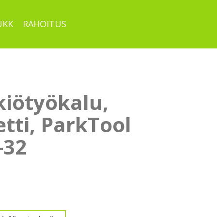
UKK
RAHOITUS
kiötyökalu,
tti, ParkTool
-32
lu,