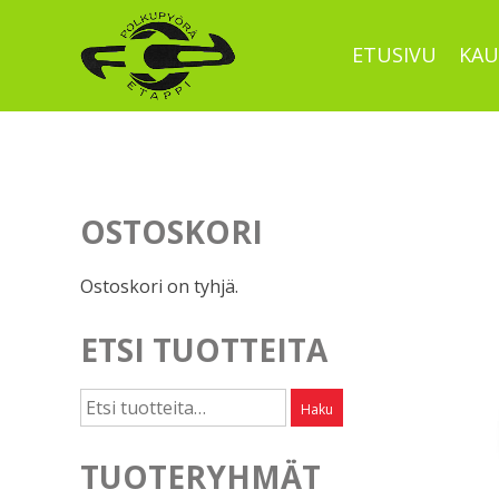
Skip
to
ETUSIVU
KAU
content
OSTOSKORI
Ostoskori on tyhjä.
ETSI TUOTTEITA
Etsi:
Haku
TUOTERYHMÄT