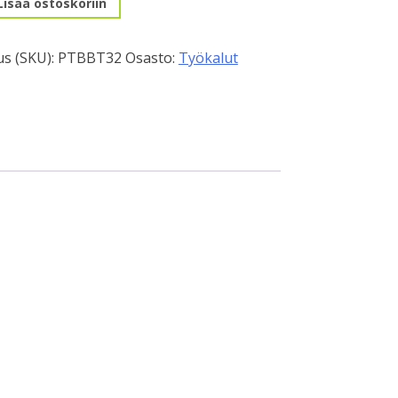
Lisää ostoskoriin
s (SKU):
PTBBT32
Osasto:
Työkalut