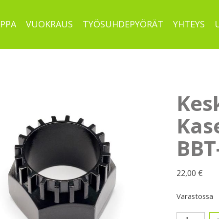
PPA
VUOKRAUS
TYÖSUHDEPYÖRÄT
YHTEYS
Kes
Kase
BBT
22,00
€
Varastossa
Keskiötyöka