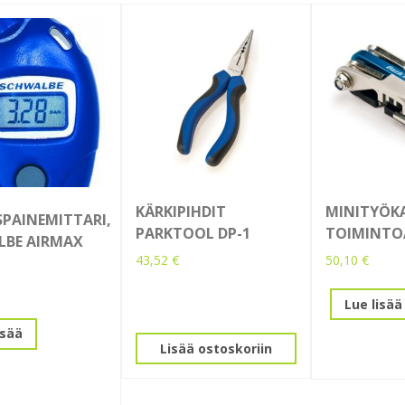
KÄRKIPIHDIT
MINITYÖKAL
PAINEMITTARI,
PARKTOOL DP-1
TOIMINTO
LBE AIRMAX
43,52
€
50,10
€
Lue lisää
isää
Lisää ostoskoriin