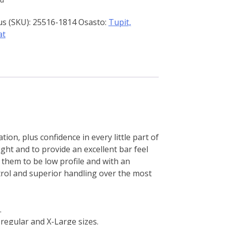
0 €.
20,00 €.
s (SKU):
25516-1814
Osasto:
Tupit,
at
ion, plus confidence in every little part of
ght and to provide an excellent bar feel
 them to be low profile and with an
ntrol and superior handling over the most
.
 regular and X-Large sizes.