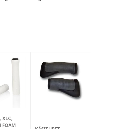
 XLC,
N FOAM
KÄSITUPET,