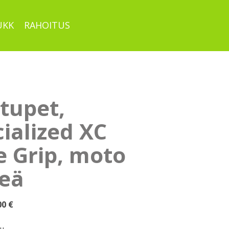
UKK
RAHOITUS
tupet,
ialized XC
e Grip, moto
reä
uperäinen
Nykyinen
00
€
ta
hinta
on:
pu