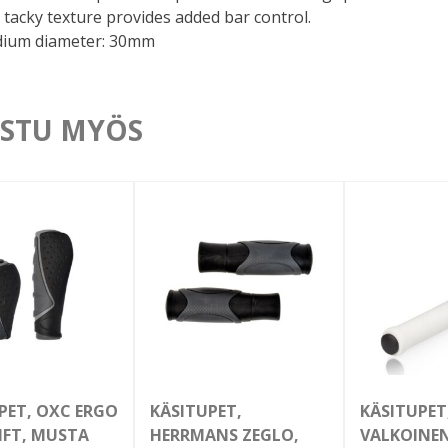
 tacky texture provides added bar control.
dium diameter: 30mm
STU MYÖS
PET, OXC ERGO
KÄSITUPET,
KÄSITUPET,
IFT, MUSTA
HERRMANS ZEGLO,
VALKOINE