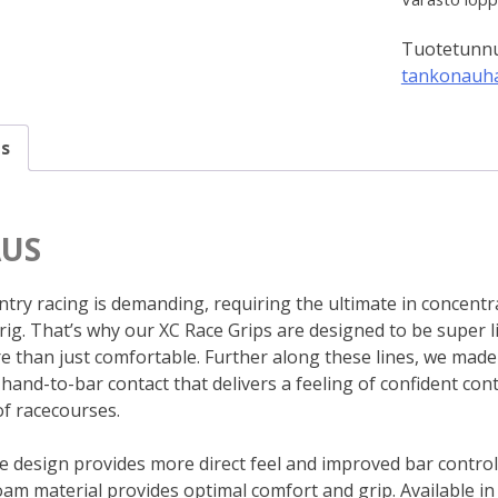
25,3
Tuotetunnu
tankonauh
s
US
try racing is demanding, requiring the ultimate in concentrat
rig. That’s why our XC Race Grips are designed to be super li
e than just comfortable. Further along these lines, we made
 hand-to-bar contact that delivers a feeling of confident co
of racecourses.
e design provides more direct feel and improved bar control
oam material provides optimal comfort and grip. Available in