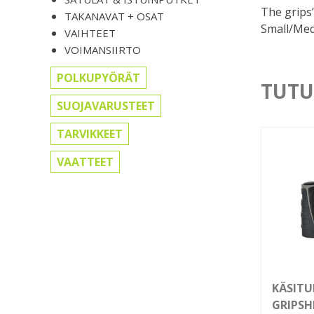
The grips’
TAKANAVAT + OSAT
Small/Me
VAIHTEET
VOIMANSIIRTO
POLKUPYÖRÄT
TUTU
SUOJAVARUSTEET
TARVIKKEET
VAATTEET
KÄSITU
GRIPSH