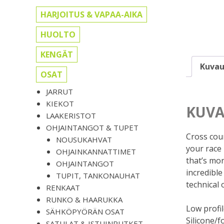
HARJOITUS & VAPAA-AIKA
HUOLTO
KENGÄT
Kuvau
OSAT
JARRUT
KIEKOT
KUVA
LAAKERISTOT
OHJAINTANGOT & TUPET
Cross coun
NOUSUKAHVAT
your race 
OHJAINKANNATTIMET
that’s mor
OHJAINTANGOT
incredible
TUPIT, TANKONAUHAT
technical 
RENKAAT
RUNKO & HAARUKKA
Low profil
SÄHKÖPYÖRÄN OSAT
Silicone/f
SATULAT & ISTUINPUTKET