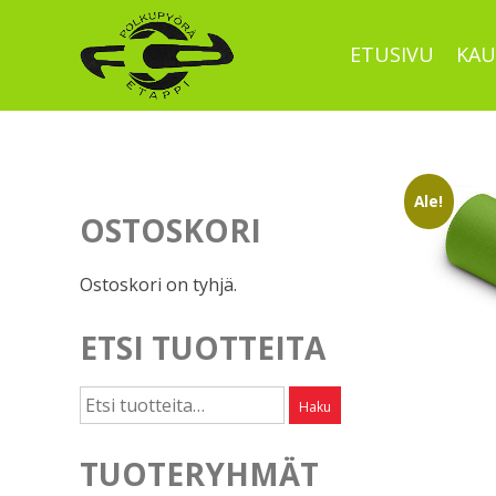
Skip
to
ETUSIVU
KAU
content
Ale!
OSTOSKORI
Ostoskori on tyhjä.
ETSI TUOTTEITA
Etsi:
Haku
TUOTERYHMÄT