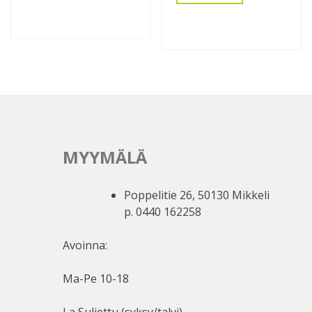
MYYMÄLÄ
Poppelitie 26, 50130 Mikkeli
p. 0440 162258
Avoinna:
Ma-Pe 10-18
La Suljettu (syksy/talvi)