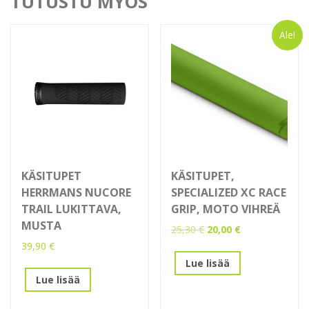
TUTUSTU MYÖS
Ale!
KÄSITUPET
KÄSITUPET,
HERRMANS NUCORE
SPECIALIZED XC RACE
TRAIL LUKITTAVA,
GRIP, MOTO VIHREÄ
MUSTA
Alkuperäinen
Nykyinen
25,30
€
20,00
€
hinta
hinta
39,90
€
oli:
on:
Lue lisää
25,30 €.
20,00 €.
Lue lisää