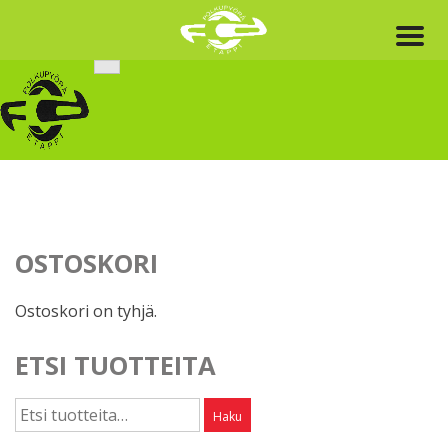
Skip
to
content
OSTOSKORI
Ostoskori on tyhjä.
ETSI TUOTTEITA
Etsi:
Haku