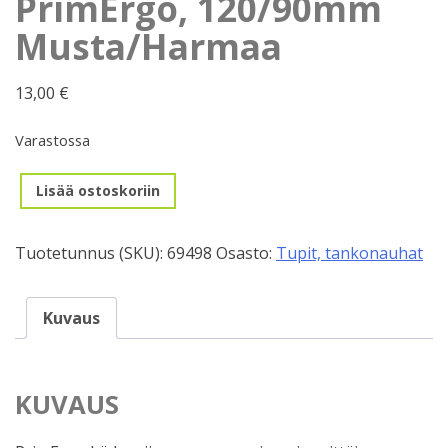
PrimErgo, 120/90mm
Musta/Harmaa
13,00
€
Varastossa
Käsitupet,
Lisää ostoskoriin
Herrmans
PrimErgo,
Tuotetunnus (SKU):
69498
Osasto:
Tupit, tankonauhat
120/90mm
Musta/Harmaa
määrä
Kuvaus
KUVAUS