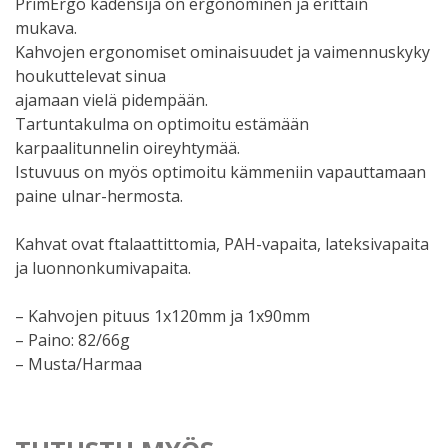
PrimErgo kädensija on ergonominen ja erittäin
mukava.
Kahvojen ergonomiset ominaisuudet ja vaimennuskyky
houkuttelevat sinua
ajamaan vielä pidempään.
Tartuntakulma on optimoitu estämään
karpaalitunnelin oireyhtymää.
Istuvuus on myös optimoitu kämmeniin vapauttamaan
paine ulnar-hermosta.
Kahvat ovat ftalaattittomia, PAH-vapaita, lateksivapaita
ja luonnonkumivapaita.
– Kahvojen pituus 1x120mm ja 1x90mm
– Paino: 82/66g
– Musta/Harmaa