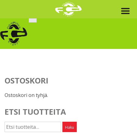
Skip
to
content
OSTOSKORI
Ostoskori on tyhjä.
ETSI TUOTTEITA
Etsi:
Haku