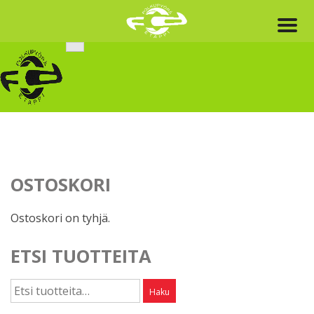
Skip
to
content
OSTOSKORI
Ostoskori on tyhjä.
ETSI TUOTTEITA
Etsi:
Haku