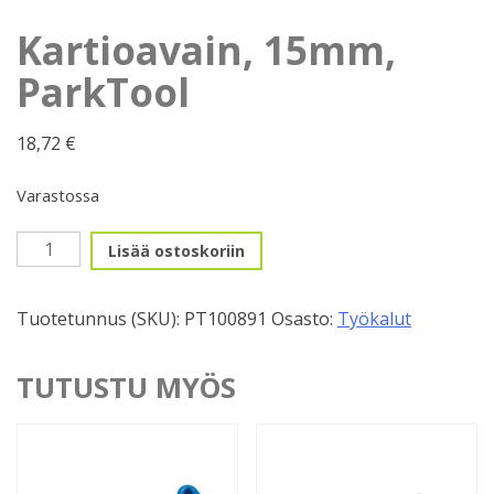
Kartioavain, 15mm,
ParkTool
18,72
€
Varastossa
Kartioavain,
Lisää ostoskoriin
15mm,
ParkTool
Tuotetunnus (SKU):
PT100891
Osasto:
Työkalut
määrä
TUTUSTU MYÖS