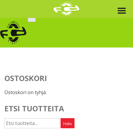
Skip
to
content
OSTOSKORI
Ostoskori on tyhjä.
ETSI TUOTTEITA
Etsi:
Haku