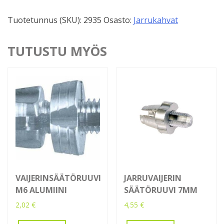
Vasen,
Tuotetunnus (SKU):
2935
Osasto:
Jarrukahvat
DIATECH-
99
määrä
TUTUSTU MYÖS
VAIJERINSÄÄTÖRUUVI
JARRUVAIJERIN
M6 ALUMIINI
SÄÄTÖRUUVI 7MM
2,02
€
4,55
€