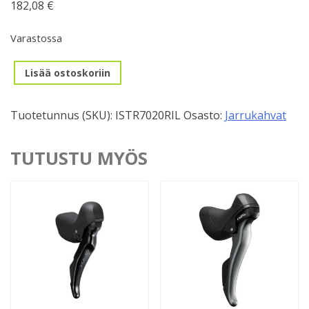
182,08
€
Varastossa
Jarru/vaihdekahva,
Lisää ostoskoriin
Shimano
105
Tuotetunnus (SKU):
ISTR7020RIL
Osasto:
Jarrukahvat
R7020
11v.
Oikea
TUTUSTU MYÖS
määrä