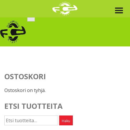
Skip
to
content
OSTOSKORI
Ostoskori on tyhjä.
ETSI TUOTTEITA
Etsi:
Haku