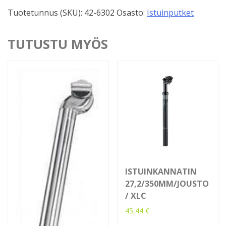
määrä
Tuotetunnus (SKU):
42-6302
Osasto:
Istuinputket
TUTUSTU MYÖS
ISTUINKANNATIN
27,2/350MM/JOUSTO
/ XLC
45,44
€