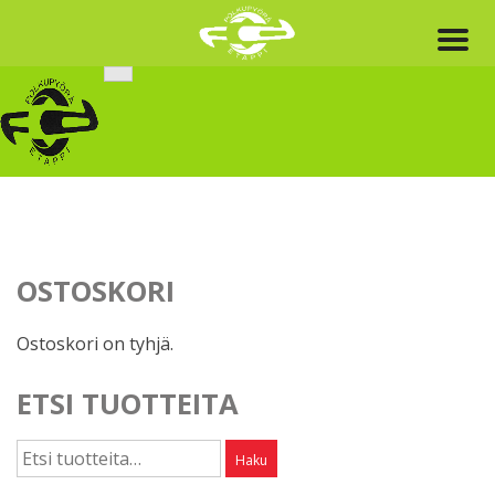
Skip
to
content
OSTOSKORI
Ostoskori on tyhjä.
ETSI TUOTTEITA
Etsi:
Haku