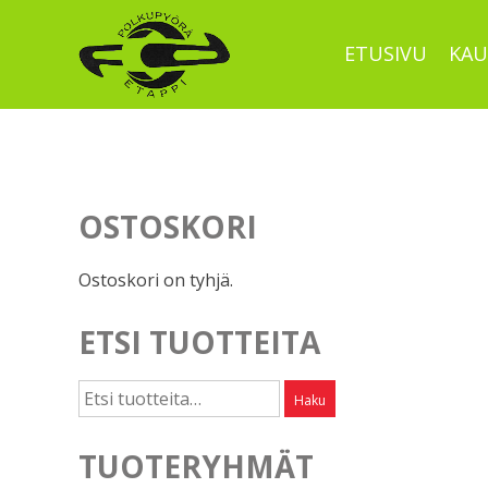
Skip
to
ETUSIVU
KAU
content
OSTOSKORI
Ostoskori on tyhjä.
ETSI TUOTTEITA
Etsi:
Haku
TUOTERYHMÄT