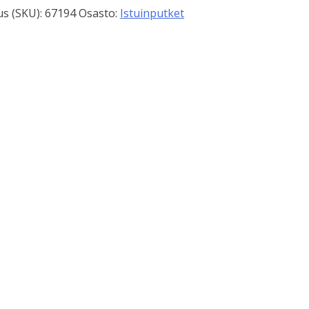
s (SKU):
67194
Osasto:
Istuinputket