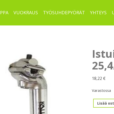
PPA
VUOKRAUS
TYÖSUHDEPYÖRÄT
YHTEYS
Ist
25,
18,22
€
Varastossa
Istuinkanna
Lisää ost
25,4/400mm
määrä