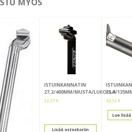
STU MYÖS
ISTUINKANNATIN
ISTUINKA
27,2/400MM/MUSTA/LUKOLLA
25.4/135
22,27
€
43,52
€
Lue lisää
Lisää ostoskoriin