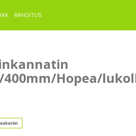
UKK
RAHOITUS
uinkannatin
4/400mm/Hopea/lukol
tin
oskoriin
/Hopea/lukolla