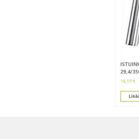
ISTUI
29,4/3
16,19
€
Lisä